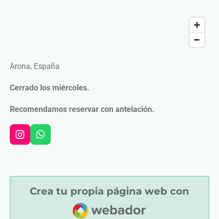
Arona, España
Cerrado los miércoles.
Recomendamos reservar con antelación.
I
W
n
h
s
a
t
t
a
s
g
A
Crea tu propia página web con
r
p
Webador
a
p
m