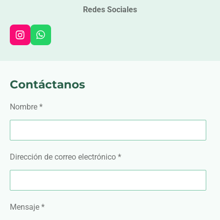
Redes Sociales
I
W
n
h
s
a
t
t
a
s
Contáctanos
g
A
r
p
a
p
Nombre *
m
Dirección de correo electrónico *
Mensaje *